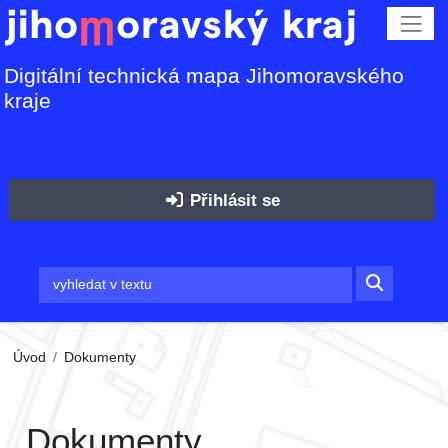
Digitální technická mapa Jihomoravského
kraje
Přihlásit se
Úvod
Dokumenty
Dokumenty