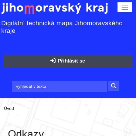
Digitální technická mapa Jihomoravského
kraje
Přihlásit se
Úvod
Odkazy