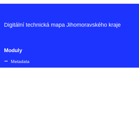
Digitální technická mapa Jihomoravského kraje
Moduly
Metadata
Statistika
Georeport
Odkazy
IS DMVS
Formát JVF DTM
Slovník datového modelu DTM
DTMwiki