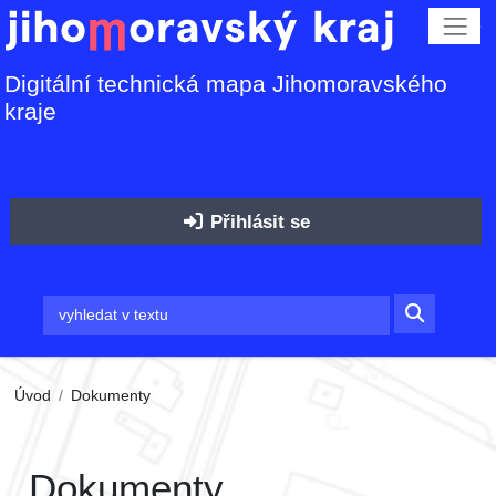
Digitální technická mapa Jihomoravského
kraje
Přihlásit se
Úvod
Dokumenty
Dokumenty