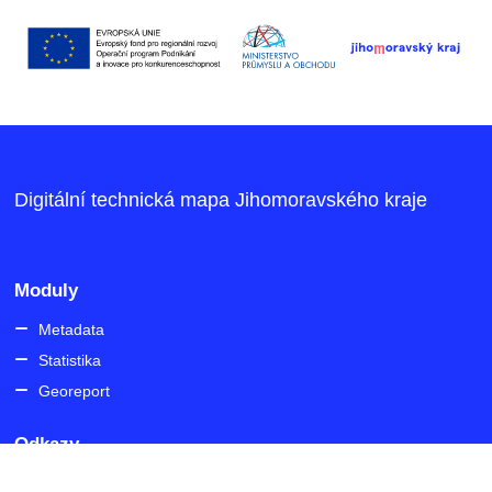
Digitální technická mapa Jihomoravského kraje
Moduly
Metadata
Statistika
Georeport
Odkazy
IS DMVS