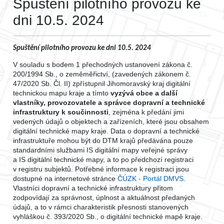
Spuštění pilotního provozu ke
dni 10.5. 2024
Spuštění pilotního provozu ke dni 10.5. 2024
V souladu s bodem 1 přechodných ustanovení zákona č.
200/1994 Sb., o zeměměřictví, (zavedených zákonem č.
47/2020 Sb. Čl. II) zpřístupnil Jihomoravský kraj digitální
technickou mapu kraje a tímto
vyzývá obce a další
vlastníky, provozovatele a správce dopravní a technické
infrastruktury k součinnosti
, zejména k předání jimi
vedených údajů o objektech a zařízeních, které jsou obsahem
digitální technické mapy kraje. Data o dopravní a technické
infrastruktuře mohou být do DTM krajů předávána pouze
standardními službami IS digitální mapy veřejné správy
a IS digitální technické mapy, a to po předchozí registraci
v registru subjektů. Potřebné informace k registraci jsou
dostupné na internetové stránce
ČÚZK - Portál DMVS
.
Vlastníci dopravní a technické infrastruktury přitom
zodpovídají za správnost, úplnost a aktuálnost předaných
údajů, a to v rámci charakteristik přesnosti stanovených
vyhláškou č. 393/2020 Sb., o digitální technické mapě kraje.